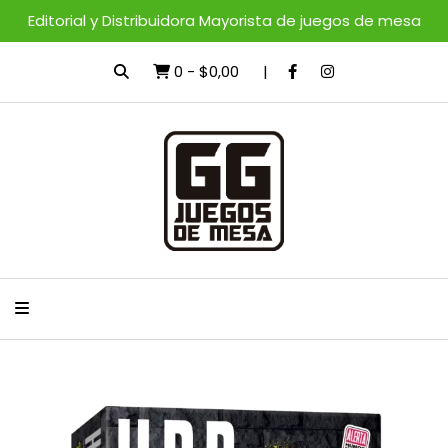
Editorial y Distribuidora Mayorista de juegos de mesa
0
-
$0,00