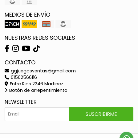
MEDIOS DE ENVÍO
NUESTRAS REDES SOCIALES
CONTACTO
ggjuegosventas@gmail.com
01562566116
Entre Rios 2246 Martinez
Botón de arrepentimiento
NEWSLETTER
SUSCRIBIRME