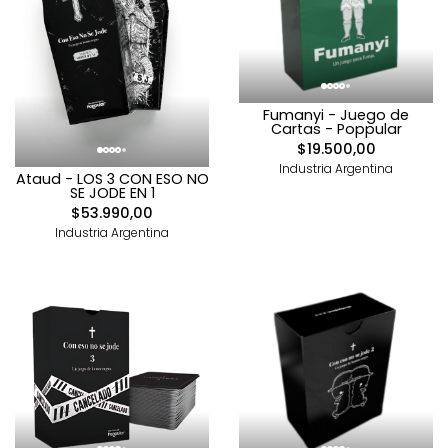
Fumanyi - Juego de
Cartas - Poppular
$19.500,00
Industria Argentina
Ataud - LOS 3 CON ESO NO
SE JODE EN 1
$53.990,00
Industria Argentina