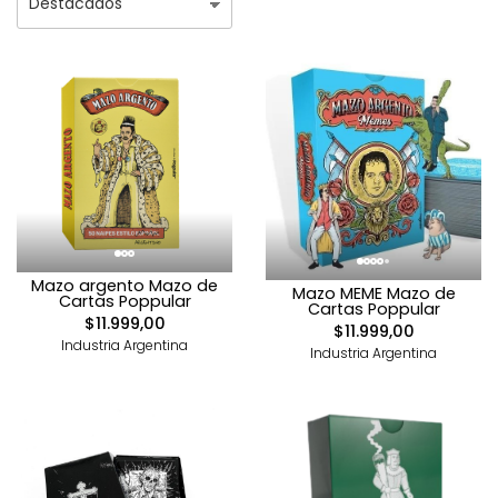
Mazo argento Mazo de
Mazo MEME Mazo de
Cartas Poppular
Cartas Poppular
$11.999,00
$11.999,00
Industria Argentina
Industria Argentina