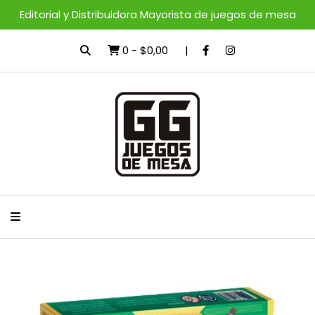
Editorial y Distribuidora Mayorista de juegos de mesa
0
-
$0,00