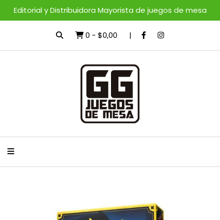
Editorial y Distribuidora Mayorista de juegos de mesa
0
-
$0,00