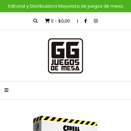
Editorial y Distribuidora Mayorista de juegos de mesa
0
-
$0,00