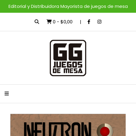
Editorial y Distribuidora Mayorista de juegos de mesa
0
-
$0,00