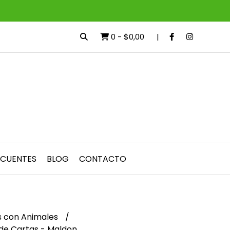
0
-
$0,00
ECUENTES
BLOG
CONTACTO
s con Animales
de Cartas - Maldon