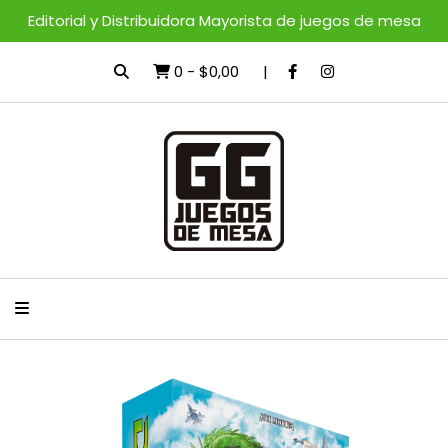
Editorial y Distribuidora Mayorista de juegos de mesa
0
-
$0,00