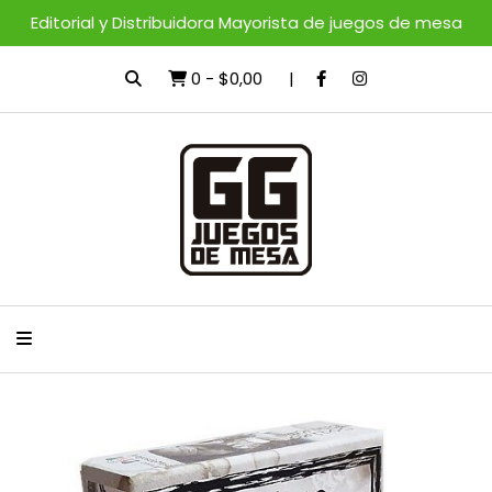
Editorial y Distribuidora Mayorista de juegos de mesa
0
-
$0,00