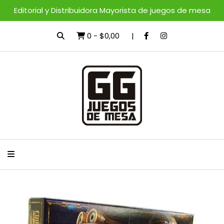
Editorial y Distribuidora Mayorista de juegos de mesa
0
-
$0,00