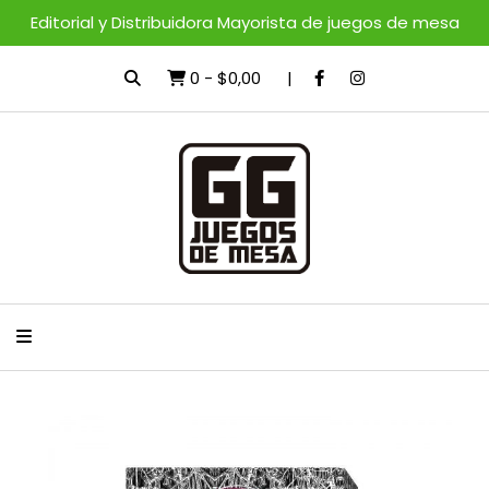
Editorial y Distribuidora Mayorista de juegos de mesa
0
-
$0,00