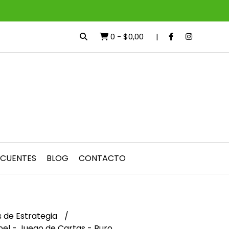
0
-
$0,00
ECUENTES
BLOG
CONTACTO
 de Estrategia
el - Juego de Cartas - Buro