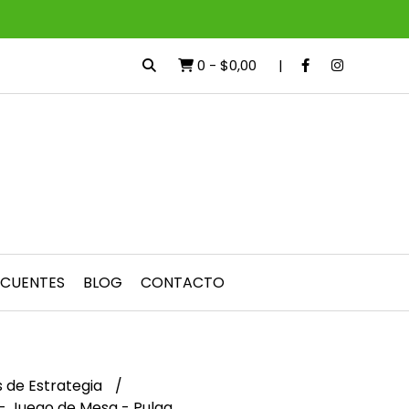
0
-
$0,00
ECUENTES
BLOG
CONTACTO
 de Estrategia
- Juego de Mesa - Pulga