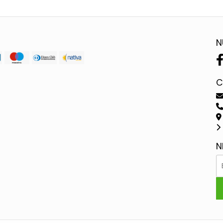
N
C
N