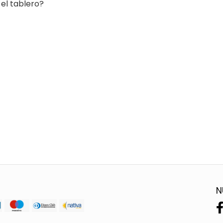
 el tablero?
N