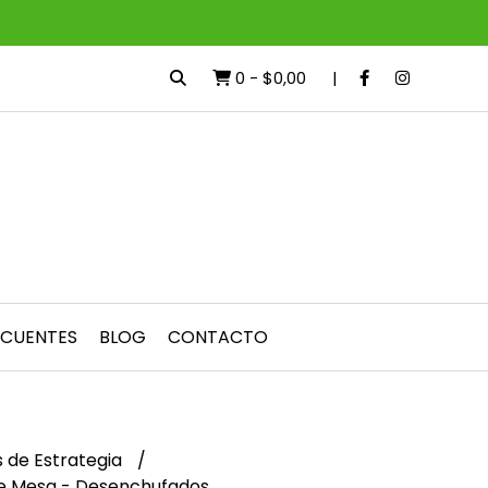
0
-
$0,00
ECUENTES
BLOG
CONTACTO
 de Estrategia
e Mesa - Desenchufados