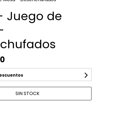
- Juego de
-
chufados
00
descuentos
SIN STOCK