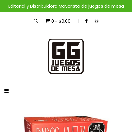
Editorial y Distribuidora Mayorista de juegos de mesa
0
-
$0,00