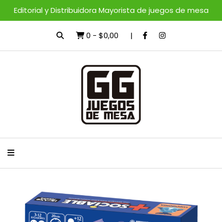
Editorial y Distribuidora Mayorista de juegos de mesa
0
-
$0,00