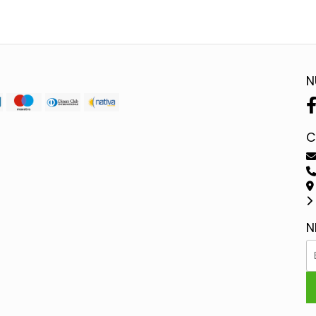
N
C
N