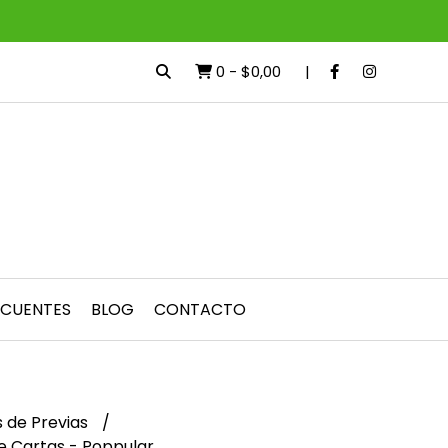
0
-
$0,00
ECUENTES
BLOG
CONTACTO
 de Previas
e Cartas - Poppular