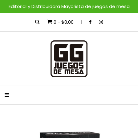
Editorial y Distribuidora Mayorista de juegos de mesa
0
-
$0,00