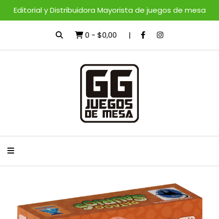
Editorial y Distribuidora Mayorista de juegos de mesa
0
-
$0,00