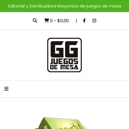
Editorial y Distribuidora Mayorista de juegos de mesa
0
-
$0,00