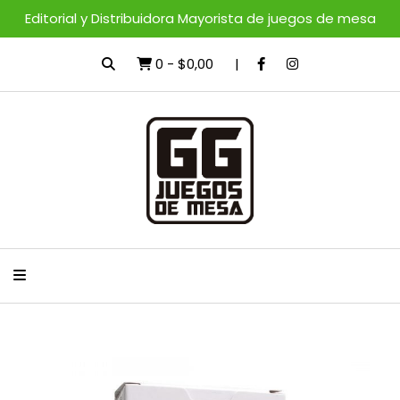
Editorial y Distribuidora Mayorista de juegos de mesa
0
-
$0,00