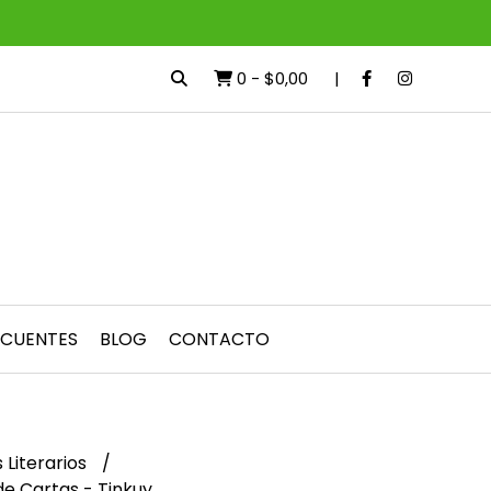
0
-
$0,00
ECUENTES
BLOG
CONTACTO
 Literarios
de Cartas - Tinkuy