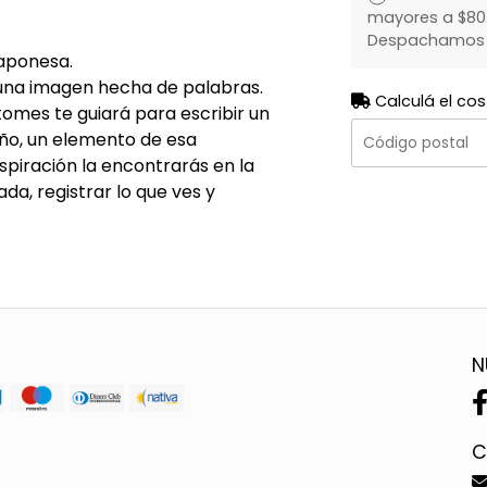
mayores a $80.
Despachamos to
japonesa.
 una imagen hecha de palabras.
Calculá el cos
tomes te guiará para escribir un
año, un elemento de esa
inspiración la encontrarás en la
da, registrar lo que ves y
N
C