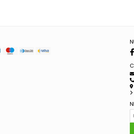
N
C
N