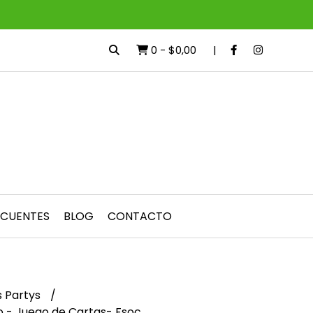
0
-
$0,00
ECUENTES
BLOG
CONTACTO
 Partys
o - Juego de Cartas- Fsoc