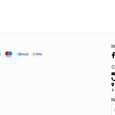
N
C
N