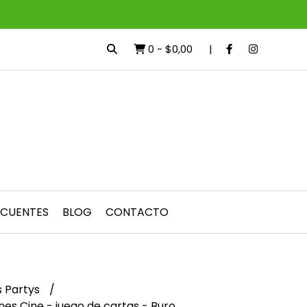
0
-
$0,00
ECUENTES
BLOG
CONTACTO
 Partys
nes Cine - juego de cartas - Buro