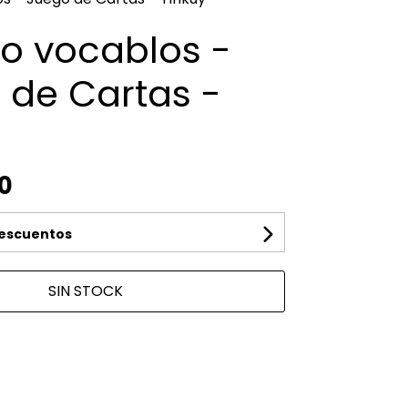
ío vocablos -
 de Cartas -
y
0
descuentos
SIN STOCK