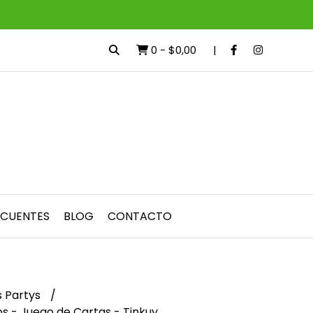
0
-
$0,00
ECUENTES
BLOG
CONTACTO
 Partys
s - Juego de Cartas - Tinkuy