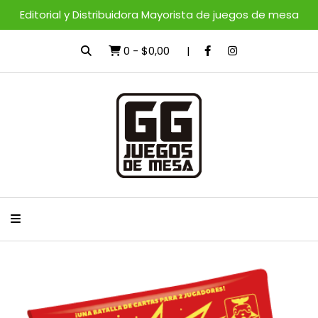
Editorial y Distribuidora Mayorista de juegos de mesa
0
-
$0,00