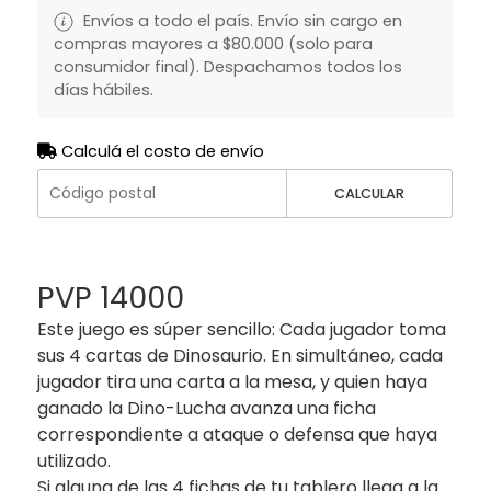
Envíos a todo el país. Envío sin cargo en
compras mayores a $80.000 (solo para
consumidor final). Despachamos todos los
días hábiles.
Calculá el costo de envío
CALCULAR
PVP 14000
Este juego es súper sencillo: Cada jugador toma
sus 4 cartas de Dinosaurio. En simultáneo, cada
jugador tira una carta a la mesa, y quien haya
ganado la Dino-Lucha avanza una ficha
correspondiente a ataque o defensa que haya
utilizado.
Si alguna de las 4 fichas de tu tablero llega a la