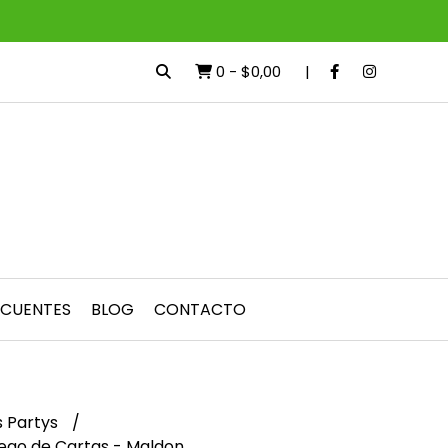
0
-
$0,00
ECUENTES
BLOG
CONTACTO
 Partys
ego de Cartas - Maldon