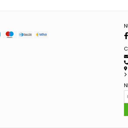
N
C
N