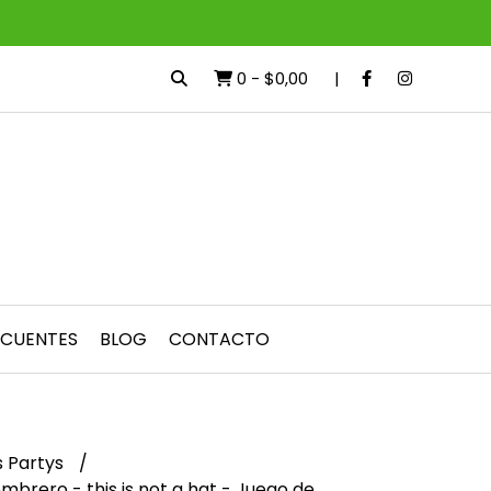
0
-
$0,00
ECUENTES
BLOG
CONTACTO
 Partys
mbrero - this is not a hat - Juego de