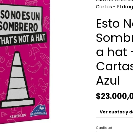
Cartas - El dra
Esto N
Sombre
a hat
Cartas
Azul
$23.000,
Ver cuotas y 
Cantidad