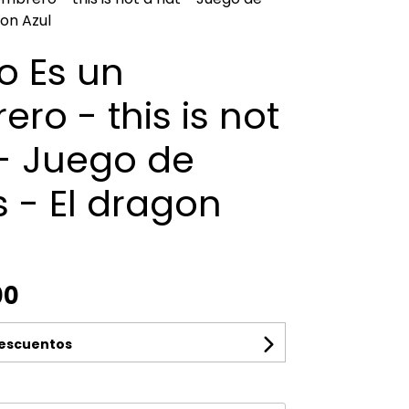
gon Azul
o Es un
ro - this is not
 - Juego de
 - El dragon
00
descuentos