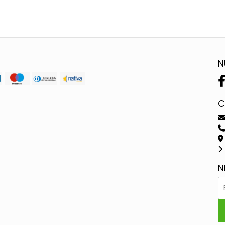
N
C
N