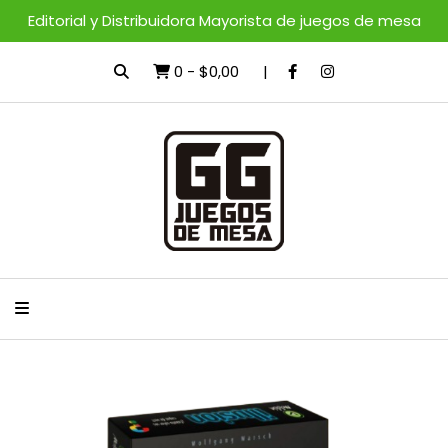
Editorial y Distribuidora Mayorista de juegos de mesa
0
-
$0,00