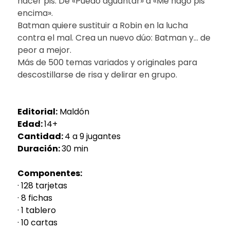
hacer pis. De «Puedo aguantar» a «Me hago pis
encima».
Batman quiere sustituir a Robin en la lucha
contra el mal. Crea un nuevo dúo: Batman y… de
peor a mejor.
Más de 500 temas variados y originales para
descostillarse de risa y delirar en grupo.
Editorial:
Maldón
Edad:
14+
Cantidad:
4 a 9 jugantes
Duración:
30 min
Componentes:
· 128 tarjetas
· 8 fichas
· 1 tablero
· 10 cartas