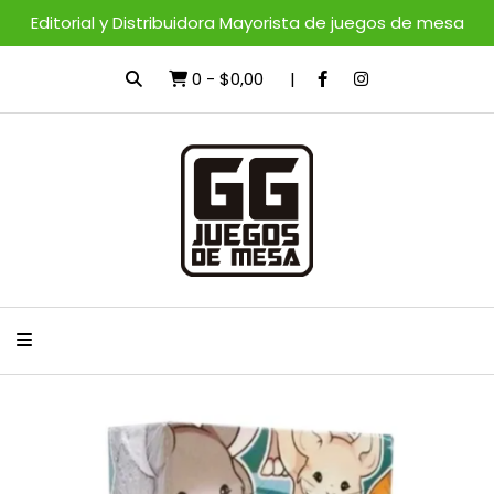
Editorial y Distribuidora Mayorista de juegos de mesa
0
-
$0,00