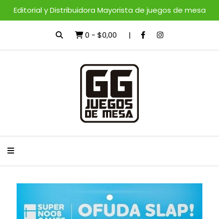
Editorial y Distribuidora Mayorista de juegos de mesa
0
-
$0,00