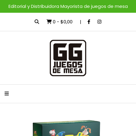
Editorial y Distribuidora Mayorista de juegos de mesa
0
-
$0,00