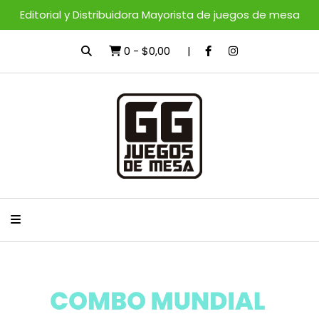
Editorial y Distribuidora Mayorista de juegos de mesa
0
-
$0,00