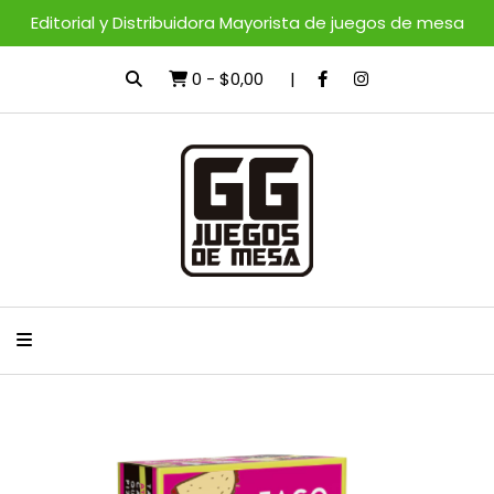
Editorial y Distribuidora Mayorista de juegos de mesa
0
-
$0,00