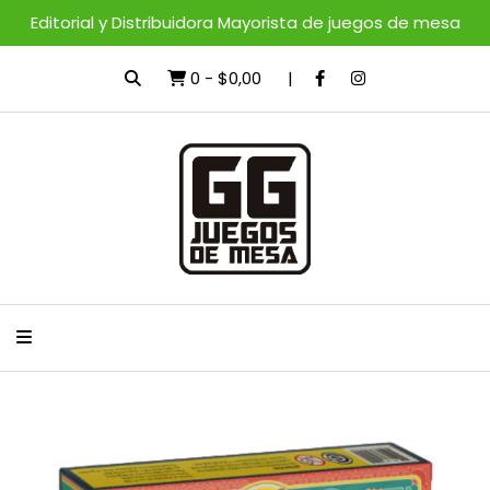
Editorial y Distribuidora Mayorista de juegos de mesa
0
-
$0,00