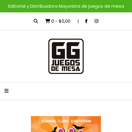
Editorial y Distribuidora Mayorista de juegos de mesa
0
-
$0,00