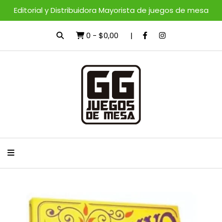
Editorial y Distribuidora Mayorista de juegos de mesa
0
-
$0,00