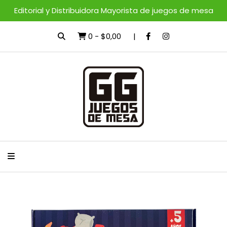
Editorial y Distribuidora Mayorista de juegos de mesa
0
-
$0,00