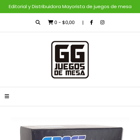
Editorial y Distribuidora Mayorista de juegos de mesa
0
-
$0,00