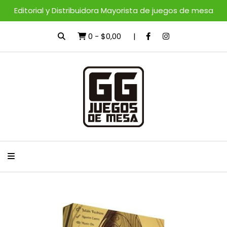
Editorial y Distribuidora Mayorista de juegos de mesa
0
-
$0,00