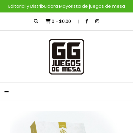
Editorial y Distribuidora Mayorista de juegos de mesa
0
-
$0,00