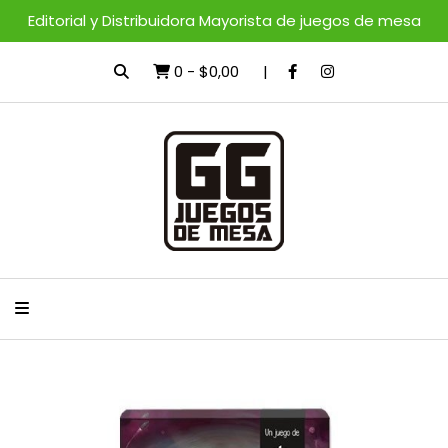
Editorial y Distribuidora Mayorista de juegos de mesa
0
-
$0,00