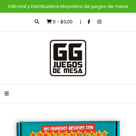
Editorial y Distribuidora Mayorista de juegos de mesa
0
-
$0,00